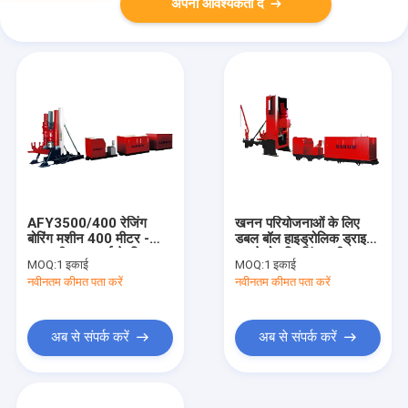
अपनी आवश्यकता दें
AFY3500/400 रेजिंग
खनन परियोजनाओं के लिए
बोरिंग मशीन 400 मीटर -
डबल बॉल हाइड्रोलिक ड्राइव
700 मीटर गहराई के लिए
उठाने बोर ड्रिलिंग मशीन
MOQ:
1 इकाई
MOQ:
1 इकाई
कोयला खदानों के लिए
नवीनतम कीमत पता करें
नवीनतम कीमत पता करें
अब से संपर्क करें
अब से संपर्क करें