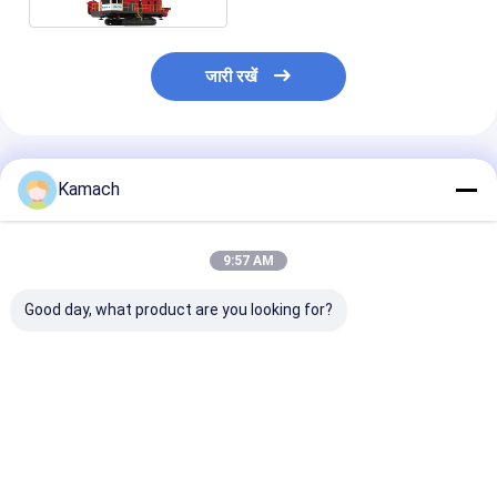
जारी रखें
अनुशंसित उत्पाद
Kamach
9:57 AM
Good day, what product are you looking for?
कठिन चट्टानों f4~16 के
CAT C18 इंजन KY-
KY-250D ब्लास्टहो
लिए भारी शुल्क KY-250D
250D रोटरी ड्रिल रिग
ड्रिलिंग रिग - अध
क्रॉलर ड्रिल रिग
40m3/min एयर कंप्रेसर
मीटर ड्रिलिंग गहरा
विस्थापन
ड्राइव
सबसे अच्छी कीमत
सबसे अच्छी कीमत
सबसे अच्छी 