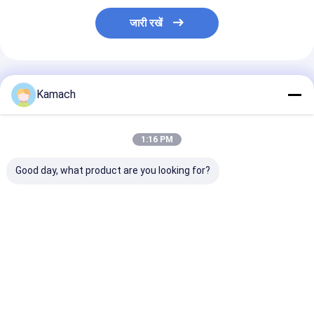
जारी रखें
अनुशंसित उत्पाद
Kamach
1:16 PM
Good day, what product are you looking for?
कुशल परिवहन के लिए
जीएचपी40 सुरंग निर्माण
एससी-3017 सुरंग नि
कॉम्पैक्ट यूके-6वाईजेडवाई
शॉटक्राइट रोबोट
शॉटक्राइट रोबोट
मल्टीफंक्शन सर्विस वाहन
सबसे अच्छी कीमत
सबसे अच्छी कीमत
सबसे अच्छी 