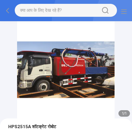
1
/
1
HPS2515A शॉटक्रेट रोबोट