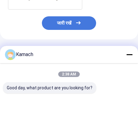
जारी रखें
अनुशंसित उत्पाद
Kamach
2:38 AM
Good day, what product are you looking for?
कुशल परिवहन के लिए
HPS2515A शॉटक्रेट
जीएचपी40 सुरंग निर्
कॉम्पैक्ट यूके-6वाईजेडवाई
रोबोट
शॉटक्राइट रोबोट
मल्टीफंक्शन सर्विस वाहन
सबसे अच्छी कीमत
सबसे अच्छी कीमत
सबसे अच्छी 